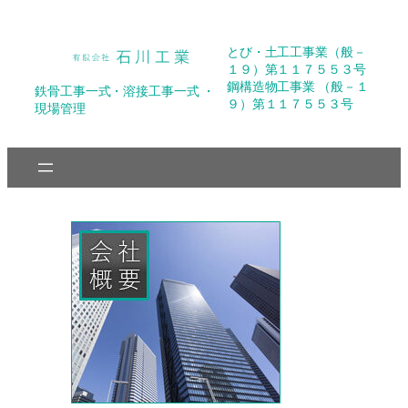
内
容
とび・土工工事業（般－
を
１９）第１１７５５３号
ス
鋼構造物工事業 （般－１
鉄骨工事一式・溶接工事一式 ・
９）第１１７５５３号
キ
現場管理
ッ
プ